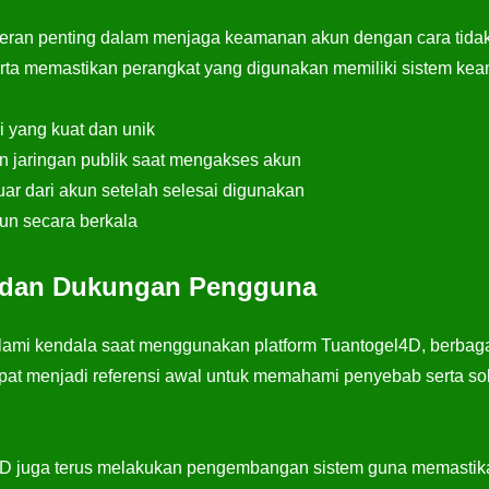
peran penting dalam menjaga keamanan akun dengan cara tida
serta memastikan perangkat yang digunakan memiliki sistem ke
 yang kuat dan unik
 jaringan publik saat mengakses akun
uar dari akun setelah selesai digunakan
kun secara berkala
 dan Dukungan Pengguna
ami kendala saat menggunakan platform Tuantogel4D, berbaga
apat menjadi referensi awal untuk memahami penyebab serta so
D juga terus melakukan pengembangan sistem guna memastikan