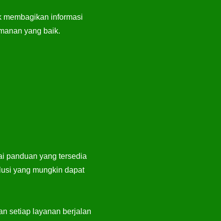
k membagikan informasi
amanan yang baik.
i panduan yang tersedia
lusi yang mungkin dapat
 setiap layanan berjalan