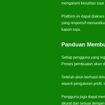
mengalami kesulitan saat 
Platform ini dapat diakse
yang responsif memastika
kapan saja.
Panduan Membu
Setiap pengguna yang ing
Proses pembuatan akun di
Setelah akun berhasil di
seperti pengaturan profil,
Pengguna juga dapat memp
akurat dan sesuai denga