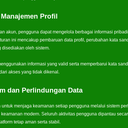
 Manajemen Profil
an akun, pengguna dapat mengelola berbagai informasi pribad
uran ini mencakup pembaruan data profil, perubahan kata sand
disediakan oleh sistem.
menggunakan informasi yang valid serta memperbarui kata sand
ri akses yang tidak dikenal.
m dan Perlindungan Data
 untuk menjaga keamanan setiap pengguna melalui sistem per
 keamanan modern. Seluruh aktivitas pengguna dipantau secara
tform tetap aman serta stabil.