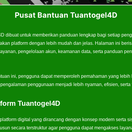
Pusat Bantuan Tuantogel4D
D dibuat untuk memberikan panduan lengkap bagi setiap peng
n platform dengan lebih mudah dan jelas. Halaman ini berisi
layanan, pengelolaan akun, keamanan data, serta panduan pen
tuan ini, pengguna dapat memperoleh pemahaman yang lebih 
 pengalaman penggunaan menjadi lebih nyaman, efisien, serta 
tform Tuantogel4D
latform digital yang dirancang dengan konsep modern serta si
isusun secara terstruktur agar pengguna dapat mengakses laya