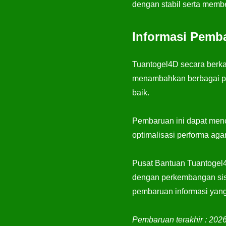
dengan stabil serta memb
Informasi Pemb
Tuantogel4D secara berka
menambahkan berbagai pe
baik.
Pembaruan ini dapat menc
optimalisasi performa agar
Pusat Bantuan Tuantogel4D
dengan perkembangan sis
pembaruan informasi yang
Pembaruan terakhir : 202